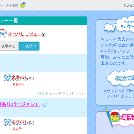
ケータイ小説
ログイ
ュー一覧
ちょっと大人のケ
イで気軽に読む連
表示する
非表示中
た小説をアップし
可能。みんなに読
出来るのです。
非表示中
当サイトの公式Twi
2026-07-05 21:46:51
[投稿日]
フォローよろし
画像ありバージョン）
非表示中
コ