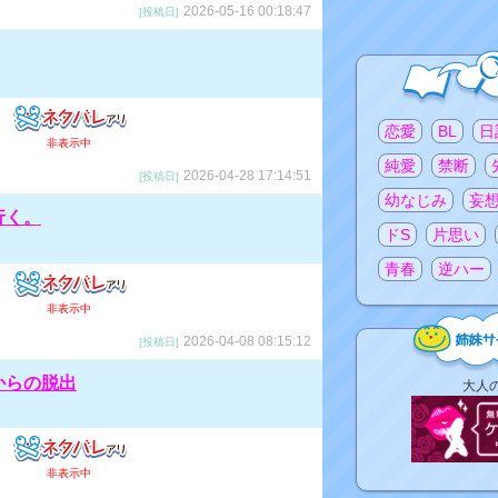
2026-05-16 00:18:47
[投稿日]
注目のタグ
恋愛
BL
日
非表示中
純愛
禁断
2026-04-28 17:14:51
[投稿日]
幼なじみ
妄
行く。
ドS
片思い
青春
逆ハー
非表示中
2026-04-08 08:15:12
[投稿日]
からの脱出
姉
大人
妹
サ
イ
ト
非表示中
リ