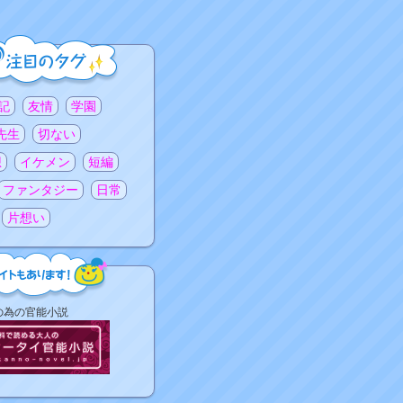
記
友情
学園
先生
切ない
想
イケメン
短編
ファンタジー
日常
片想い
の為の官能小説