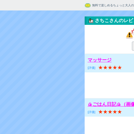
無料で楽しめるちょっと大人の
さちこさんのレビ
マッサージ
★★★★★
[評価]
🍙ごはん日記🍙（
★★★★★
[評価]