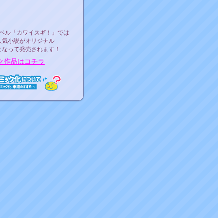
ース決定！
ーベル"カワイスギ！"
ベル「カワイスギ！」では
人気小説がオリジナル
となって発売されます！
ク作品はコチラ
ミック化について