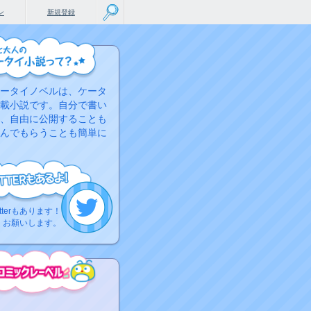
ン
新規登録
ータイノベルは、ケータ
載小説です。自分で書い
、自由に公開することも
んでもらうことも簡単に
tterもあります！
くお願いします。
こちらから
ミック作品