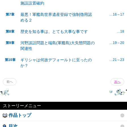
施設設置確約
最悪！軍艦島世界遺産登録で強制徴用認
第7章
…16～17
める２
歴史を知る事は、とても大事な事です
第8章
…18
河野談話問題と端島(軍艦島)大失態問題の
第9章
…19～20
関連性
ギリシャは何故デフォールトに至ったの
第10章
…21～23
か？
前へ
次へ
ストーリーメニュー
作品トップ
目次