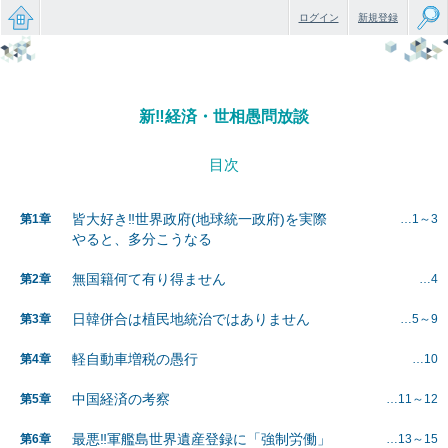
ログイン
新規登録
無料で
楽しめ
新‼経済・世相愚問放談
るちょ
っと大
目次
人のケ
皆大好き‼世界政府(地球統一政府)を実際
第1章
…1～3
ータイ
やると、多分こうなる
小説
無国籍何て有り得ません
第2章
…4
日韓併合は植民地統治ではありません
第3章
…5～9
軽自動車増税の愚行
第4章
…10
中国経済の考察
第5章
…11～12
最悪‼軍艦島世界遺産登録に「強制労働」
第6章
…13～15